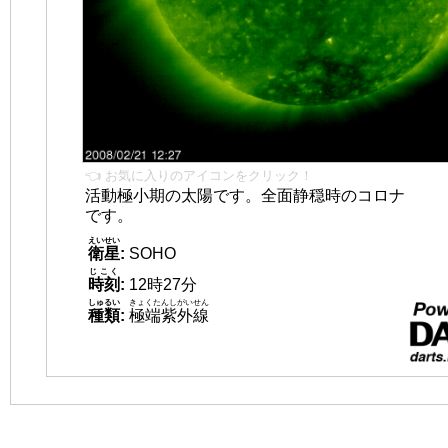
👈 お気に入りのアイコンをクリック！
活動極小期の太陽です。全面静穏時のコロナ
です。
えいせい
衛星
:
SOHO
じこく
時刻
:
12時27分
しゅるい
きょくたんしがいせん
種類
:
極端紫外線