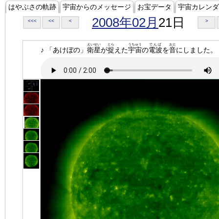
はやぶさの軌跡
宇宙からのメッセージ
お宝データ
宇宙カレンダ
2008年02月
21日
<<<
<<
<
>
えいせい
とら
うちゅう
でんぱ
おと
♪ 「あけぼの」
衛星
が
捉
えた
宇宙
の
電波
を
音
にしました。