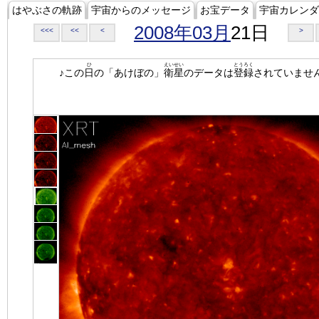
はやぶさの軌跡
宇宙からのメッセージ
お宝データ
宇宙カレンダ
2008年03月
21日
<<<
<<
<
>
ひ
えいせい
とうろく
♪この
日
の「あけぼの」
衛星
のデータは
登録
されていませ