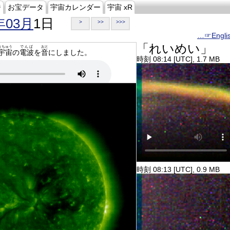
ジ
お宝データ
宇宙カレンダー
宇宙 xR
年03月
1日
>
>>
>>>
…☞Engli
「れいめい」
うちゅう
でんぱ
おと
宇宙
の
電波
を
音
にしました。
時刻 08:14 [UTC], 1.7 MB
時刻 08:13 [UTC], 0.9 MB