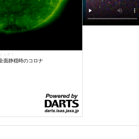
リック！
全面静穏時のコロナ