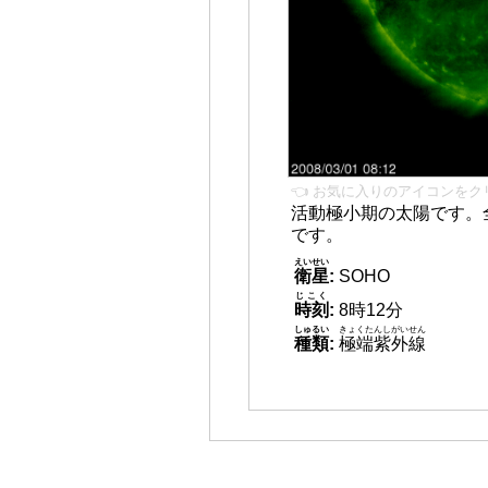
👈 お気に入りのアイコンをク
活動極小期の太陽です。
です。
えいせい
衛星
:
SOHO
じこく
時刻
:
8時12分
しゅるい
きょくたんしがいせん
種類
:
極端紫外線