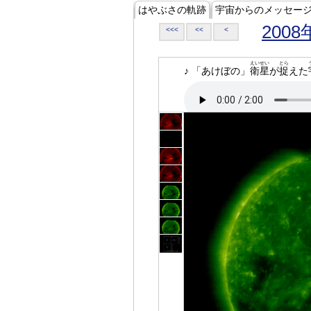
はやぶさの軌跡
宇宙からのメッセー
2008
<<<
<<
<
えいせい
とら
♪ 「あけぼの」
衛星
が
捉
えた