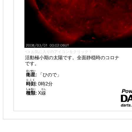
👈 お気に入りのアイコンをクリック！
活動極小期の太陽です。全面静穏時のコロナ
です。
えいせい
衛星
:
「ひので」
じこく
時刻
:
0時2分
しゅるい
せん
種類
:
X
線