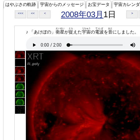
はやぶさの軌跡
宇宙からのメッセージ
お宝データ
宇宙カレンダ
2008年03月
1日
<<<
<<
<
>
えいせい
とら
うちゅう
でんぱ
おと
♪ 「あけぼの」
衛星
が
捉
えた
宇宙
の
電波
を
音
にしました。