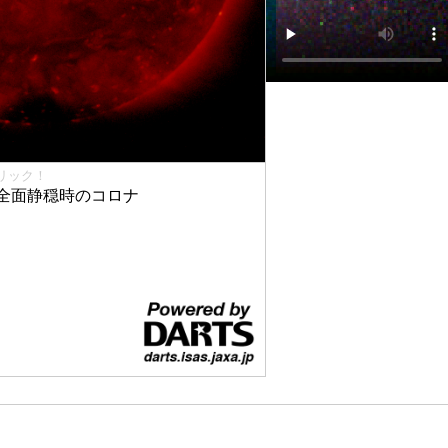
リック！
全面静穏時のコロナ