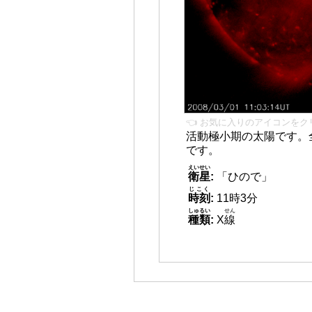
👈 お気に入りのアイコンをク
活動極小期の太陽です。
です。
えいせい
衛星
:
「ひので」
じこく
時刻
:
11時3分
しゅるい
せん
種類
:
X
線