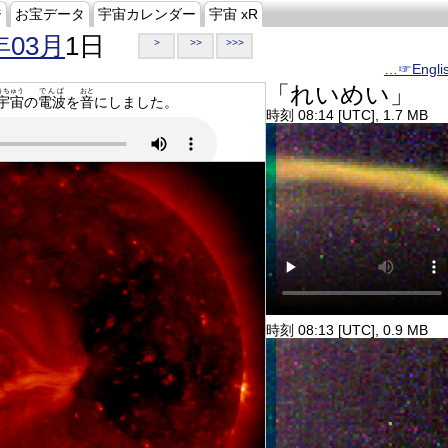
ジ
お宝データ
宇宙カレンダー
宇宙 xR
年03月
1日
>
>>
>>>
…☞Engli
「れいめい」
うちゅう
でんぱ
おと
宇宙
の
電波
を
音
にしました。
時刻 08:14 [UTC], 1.7 MB
時刻 08:13 [UTC], 0.9 MB