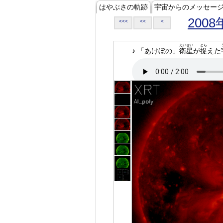
はやぶさの軌跡
宇宙からのメッセー
2008
<<<
<<
<
えいせい
とら
♪ 「あけぼの」
衛星
が
捉
えた