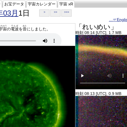
ジ
お宝データ
宇宙カレンダー
宇宙 xR
年03月
1日
>
>>
>>>
…☞Engli
「れいめい」
うちゅう
でんぱ
おと
宇宙
の
電波
を
音
にしました。
時刻 08:14 [UTC], 1.7 MB
時刻 08:13 [UTC], 0.9 MB