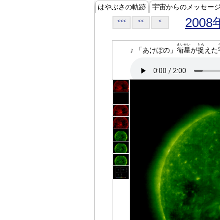
はやぶさの軌跡
宇宙からのメッセー
2008
<<<
<<
<
えいせい
とら
♪ 「あけぼの」
衛星
が
捉
えた