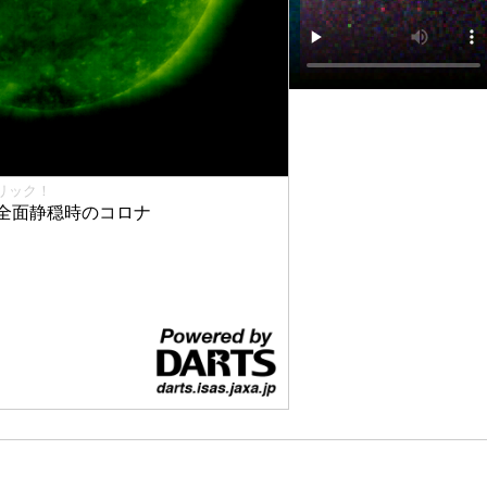
リック！
全面静穏時のコロナ