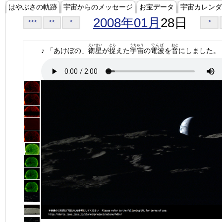
はやぶさの軌跡
宇宙からのメッセージ
お宝データ
宇宙カレンダ
2008年01月
28日
<<<
<<
<
>
えいせい
とら
うちゅう
でんぱ
おと
♪ 「あけぼの」
衛星
が
捉
えた
宇宙
の
電波
を
音
にしました。