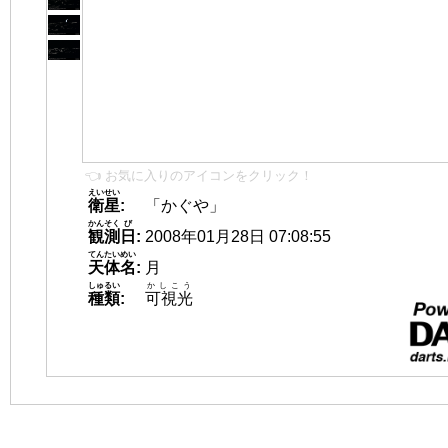
👈 お気に入りのアイコンをクリック！
えいせい
衛星
:
「かぐや」
かんそく
び
観測
日
:
2008年01月28日 07:08:55
てんたいめい
天体名
:
月
しゅるい
かしこう
種類
:
可視光