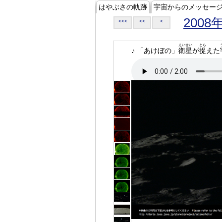
はやぶさの軌跡
宇宙からのメッセー
2008
<<<
<<
<
えいせい
とら
♪ 「あけぼの」
衛星
が
捉
えた