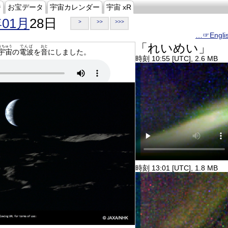
ジ
お宝データ
宇宙カレンダー
宇宙 xR
年01月
28日
>
>>
>>>
…☞Engli
「れいめい」
うちゅう
でんぱ
おと
宇宙
の
電波
を
音
にしました。
時刻 10:55 [UTC], 2.6 MB
時刻 13:01 [UTC], 1.8 MB