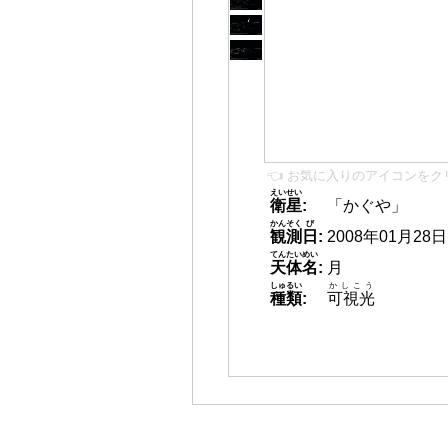
👈 お気に入りのアイコンをク
えいせい
衛星
:
「かぐや」
かんそく
び
観測
日
:
2008年01月28日 0
てんたいめい
天体名
:
月
しゅるい
かしこう
種類
:
可視光