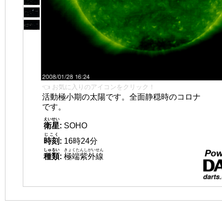
👈 お気に入りのアイコンをクリック！
活動極小期の太陽です。全面静穏時のコロナ
です。
えいせい
衛星
:
SOHO
じこく
時刻
:
16時24分
しゅるい
きょくたんしがいせん
種類
:
極端紫外線