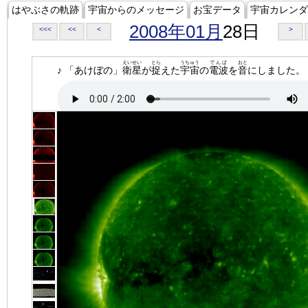
はやぶさの軌跡
宇宙からのメッセージ
お宝データ
宇宙カレンダ
2008年01月
28日
<<<
<<
<
>
えいせい
とら
うちゅう
でんぱ
おと
♪ 「あけぼの」
衛星
が
捉
えた
宇宙
の
電波
を
音
にしました。