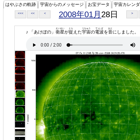
はやぶさの軌跡
宇宙からのメッセージ
お宝データ
宇宙カレンダ
2008年01月
28日
<<<
<<
<
>
えいせい
とら
うちゅう
でんぱ
おと
♪ 「あけぼの」
衛星
が
捉
えた
宇宙
の
電波
を
音
にしました。