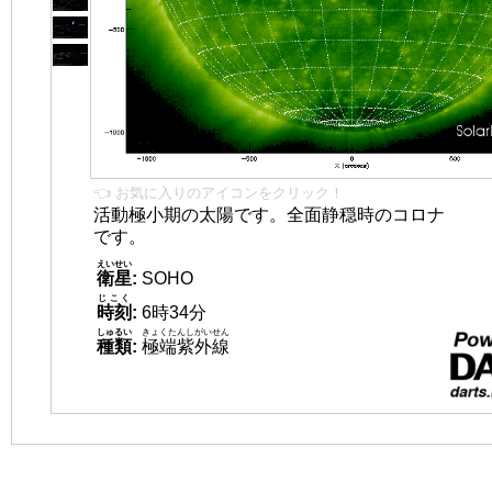
👈 お気に入りのアイコンをクリック！
活動極小期の太陽です。全面静穏時のコロナ
です。
えいせい
衛星
:
SOHO
じこく
時刻
:
6時34分
しゅるい
きょくたんしがいせん
種類
:
極端紫外線