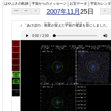
はやぶさの軌跡
宇宙からのメッセージ
お宝データ
宇宙カレンダ
2007年11月
25日
<<<
<<
<
>
えいせい
とら
うちゅう
でんぱ
おと
♪ 「あけぼの」
衛星
が
捉
えた
宇宙
の
電波
を
音
にしました。