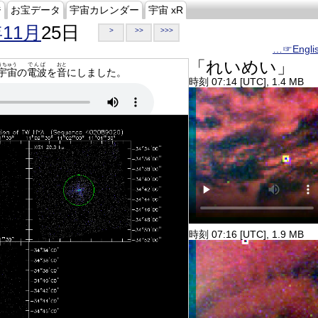
ジ
お宝データ
宇宙カレンダー
宇宙 xR
年11月
25日
>
>>
>>>
…☞Engli
「れいめい」
うちゅう
でんぱ
おと
宇宙
の
電波
を
音
にしました。
時刻 07:14 [UTC], 1.4 MB
時刻 07:16 [UTC], 1.9 MB