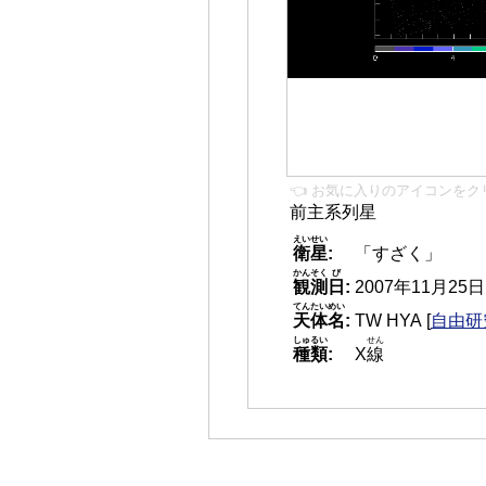
👈 お気に入りのアイコンをク
前主系列星
えいせい
衛星
:
「すざく」
かんそく
び
観測
日
:
2007年11月25日 0
てんたいめい
天体名
:
TW HYA
[
自由研究
しゅるい
せん
種類
:
X
線