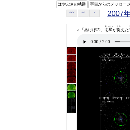
はやぶさの軌跡
宇宙からのメッセー
2007
<<<
<<
<
えいせい
とら
♪ 「あけぼの」
衛星
が
捉
えた