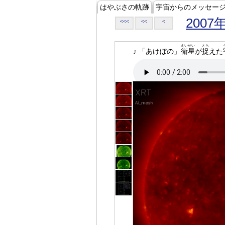
はやぶさの軌跡
宇宙からのメッセー
2007
<<<
<<
<
えいせい
とら
♪ 「あけぼの」
衛星
が
捉
えた