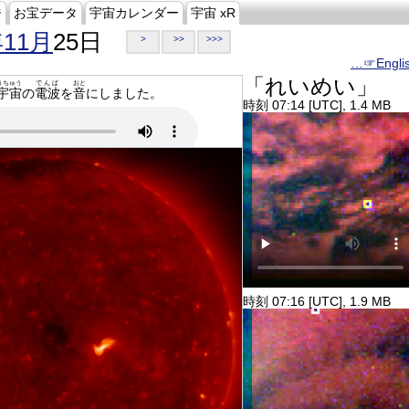
ジ
お宝データ
宇宙カレンダー
宇宙 xR
年11月
25日
>
>>
>>>
…☞Engli
「れいめい」
うちゅう
でんぱ
おと
宇宙
の
電波
を
音
にしました。
時刻 07:14 [UTC], 1.4 MB
時刻 07:16 [UTC], 1.9 MB