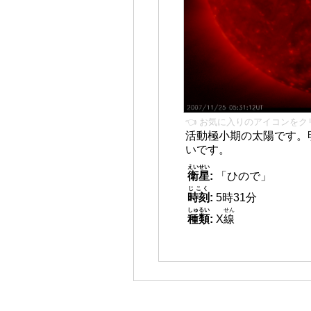
👈 お気に入りのアイコンをク
活動極小期の太陽です。
いです。
えいせい
衛星
:
「ひので」
じこく
時刻
:
5時31分
しゅるい
せん
種類
:
X
線