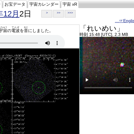
ジ
お宝データ
宇宙カレンダー
宇宙 xR
年12月
2日
>
>>
>>>
…☞Engli
「れいめい」
うちゅう
でんぱ
おと
宇宙
の
電波
を
音
にしました。
時刻 15:48 [UTC], 2.3 MB