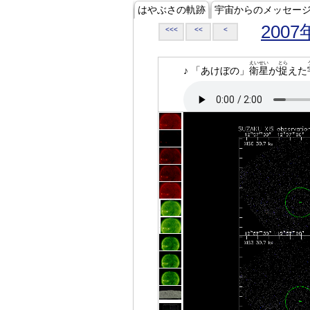
はやぶさの軌跡
宇宙からのメッセー
2007
<<<
<<
<
えいせい
とら
♪ 「あけぼの」
衛星
が
捉
えた