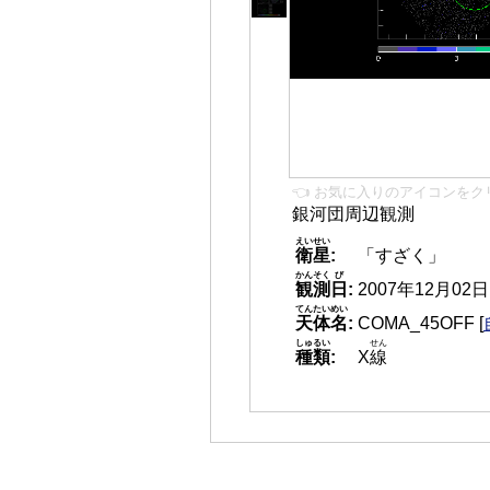
👈 お気に入りのアイコンをク
銀河団周辺観測
えいせい
衛星
:
「すざく」
かんそく
び
観測
日
:
2007年12月02日 1
てんたいめい
天体名
:
COMA_45OFF
[
しゅるい
せん
種類
:
X
線