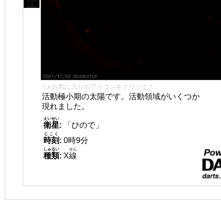
👈 お気に入りのアイコンをクリック！
活動極小期の太陽です。活動領域がいくつか
現れました。
えいせい
衛星
:
「ひので」
じこく
時刻
:
0時9分
しゅるい
せん
種類
:
X
線