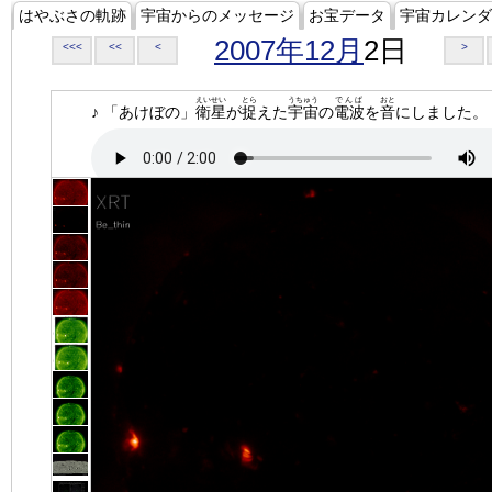
はやぶさの軌跡
宇宙からのメッセージ
お宝データ
宇宙カレンダ
2007年12月
2日
<<<
<<
<
>
えいせい
とら
うちゅう
でんぱ
おと
♪ 「あけぼの」
衛星
が
捉
えた
宇宙
の
電波
を
音
にしました。