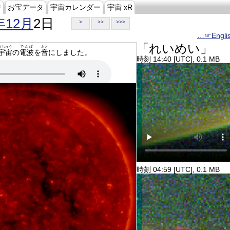
ジ
お宝データ
宇宙カレンダー
宇宙 xR
年12月
2日
>
>>
>>>
…☞Engli
「れいめい」
うちゅう
でんぱ
おと
宇宙
の
電波
を
音
にしました。
時刻 14:40 [UTC], 0.1 MB
時刻 04:59 [UTC], 0.1 MB