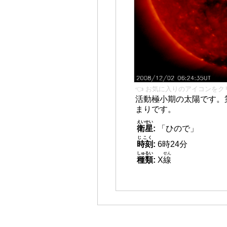
👈 お気に入りのアイコンをク
活動極小期の太陽です。
まりです。
えいせい
衛星
:
「ひので」
じこく
時刻
:
6時24分
しゅるい
せん
種類
:
X
線