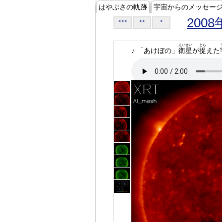
はやぶさの軌跡
宇宙からのメッセー
2008
<<<
<<
<
えいせい
とら
♪ 「あけぼの」
衛星
が
捉
えた