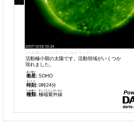
👈 お気に入りのアイコンをクリック！
活動極小期の太陽です。活動領域がいくつか
現れました。
えいせい
衛星
:
SOHO
じこく
時刻
:
0時24分
しゅるい
きょくたんしがいせん
種類
:
極端紫外線