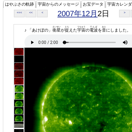
はやぶさの軌跡
宇宙からのメッセージ
お宝データ
宇宙カレンダ
2007年12月
2日
<<<
<<
<
>
えいせい
とら
うちゅう
でんぱ
おと
♪ 「あけぼの」
衛星
が
捉
えた
宇宙
の
電波
を
音
にしました。