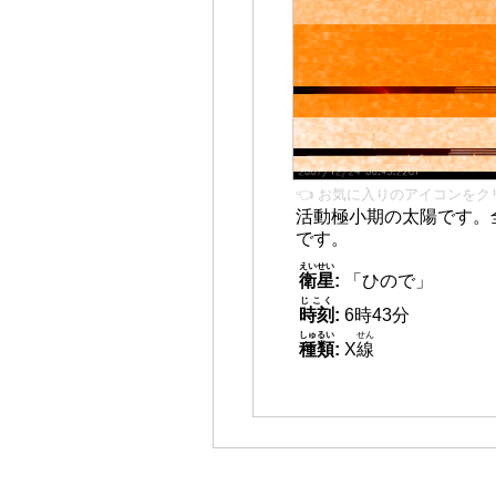
👈 お気に入りのアイコンをク
活動極小期の太陽です。
です。
えいせい
衛星
:
「ひので」
じこく
時刻
:
6時43分
しゅるい
せん
種類
:
X
線