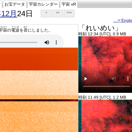
ジ
お宝データ
宇宙カレンダー
宇宙 xR
年12月
24日
>
>>
>>>
…☞Engli
「れいめい」
うちゅう
でんぱ
おと
宇宙
の
電波
を
音
にしました。
時刻 12:34 [UTC], 0.9 MB
時刻 11:49 [UTC], 1.2 MB