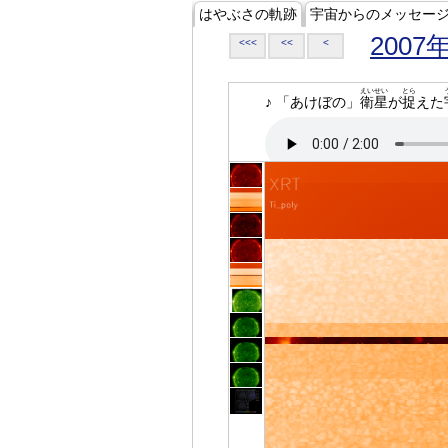
はやぶさの軌跡
宇宙からのメッセー
2007
<<<
<<
<
えいせい
とら
♪ 「あけぼの」
衛星
が
捉
えた