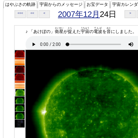
はやぶさの軌跡
宇宙からのメッセージ
お宝データ
宇宙カレンダ
2007年12月
24日
<<<
<<
<
>
えいせい
とら
うちゅう
でんぱ
おと
♪ 「あけぼの」
衛星
が
捉
えた
宇宙
の
電波
を
音
にしました。