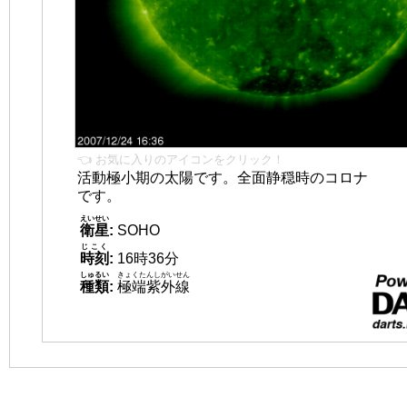
👈 お気に入りのアイコンをクリック！
活動極小期の太陽です。全面静穏時のコロナ
です。
えいせい
衛星
:
SOHO
じこく
時刻
:
16時36分
しゅるい
きょくたんしがいせん
種類
:
極端紫外線