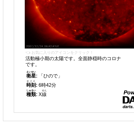
👈 お気に入りのアイコンをクリック！
活動極小期の太陽です。全面静穏時のコロナ
です。
えいせい
衛星
:
「ひので」
じこく
時刻
:
6時42分
しゅるい
せん
種類
:
X
線