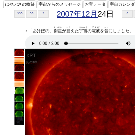
はやぶさの軌跡
宇宙からのメッセージ
お宝データ
宇宙カレンダ
2007年12月
24日
<<<
<<
<
>
えいせい
とら
うちゅう
でんぱ
おと
♪ 「あけぼの」
衛星
が
捉
えた
宇宙
の
電波
を
音
にしました。