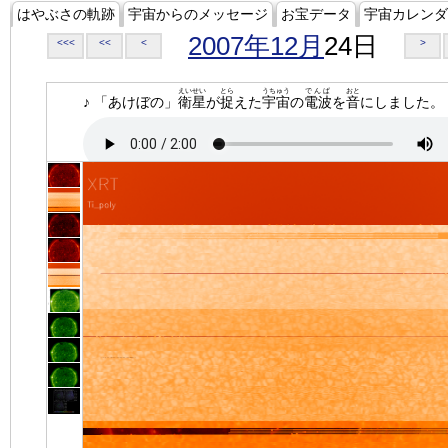
はやぶさの軌跡
宇宙からのメッセージ
お宝データ
宇宙カレンダ
2007年12月
24日
<<<
<<
<
>
えいせい
とら
うちゅう
でんぱ
おと
♪ 「あけぼの」
衛星
が
捉
えた
宇宙
の
電波
を
音
にしました。