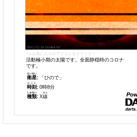
👈 お気に入りのアイコンをクリック！
活動極小期の太陽です。全面静穏時のコロナ
です。
えいせい
衛星
:
「ひので」
じこく
時刻
:
0時8分
しゅるい
せん
種類
:
X
線