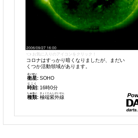
👈 お気に入りのアイコンをクリック！
コロナはすっかり暗くなりましたが、まだい
くつか活動領域があります。
えいせい
衛星
:
SOHO
じこく
時刻
:
16時0分
しゅるい
きょくたんしがいせん
種類
:
極端紫外線