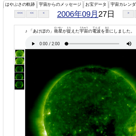
はやぶさの軌跡
宇宙からのメッセージ
お宝データ
宇宙カレンダ
2006年09月
27日
<<<
<<
<
>
えいせい
とら
うちゅう
でんぱ
おと
♪ 「あけぼの」
衛星
が
捉
えた
宇宙
の
電波
を
音
にしました。