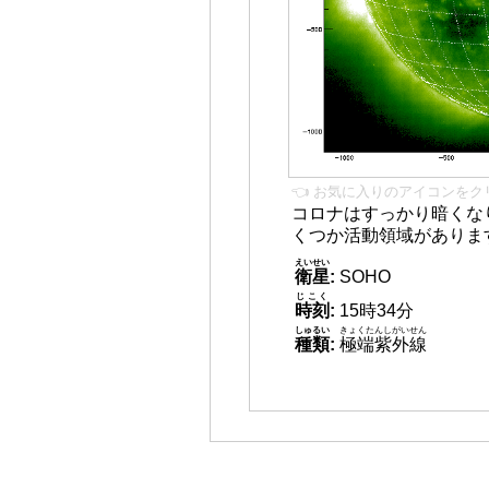
👈 お気に入りのアイコンをク
コロナはすっかり暗くな
くつか活動領域がありま
えいせい
衛星
:
SOHO
じこく
時刻
:
15時34分
しゅるい
きょくたんしがいせん
種類
:
極端紫外線