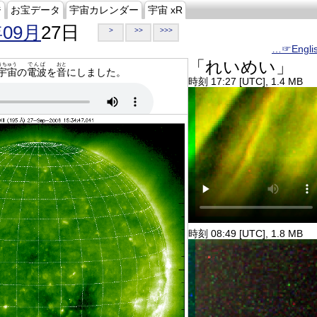
ジ
お宝データ
宇宙カレンダー
宇宙 xR
年09月
27日
>
>>
>>>
…☞Engli
「れいめい」
うちゅう
でんぱ
おと
宇宙
の
電波
を
音
にしました。
時刻 17:27 [UTC], 1.4 MB
時刻 08:49 [UTC], 1.8 MB