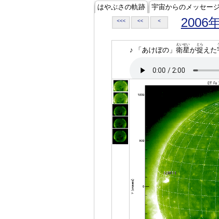
はやぶさの軌跡
宇宙からのメッセー
2006
<<<
<<
<
えいせい
とら
♪ 「あけぼの」
衛星
が
捉
えた