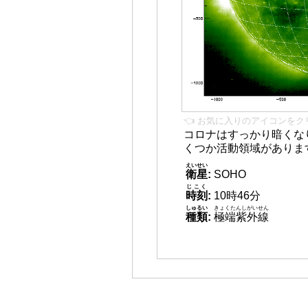
👈 お気に入りのアイコンをク
コロナはすっかり暗くな
くつか活動領域がありま
えいせい
衛星
:
SOHO
じこく
時刻
:
10時46分
しゅるい
きょくたんしがいせん
種類
:
極端紫外線