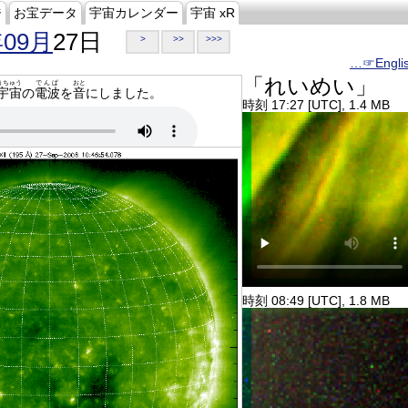
ジ
お宝データ
宇宙カレンダー
宇宙 xR
年09月
27日
>
>>
>>>
…☞Engli
「れいめい」
うちゅう
でんぱ
おと
宇宙
の
電波
を
音
にしました。
時刻 17:27 [UTC], 1.4 MB
時刻 08:49 [UTC], 1.8 MB