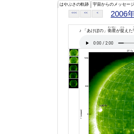
はやぶさの軌跡
宇宙からのメッセー
2006
<<<
<<
<
えいせい
とら
♪ 「あけぼの」
衛星
が
捉
えた