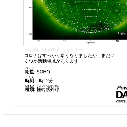
👈 お気に入りのアイコンをクリック！
コロナはすっかり暗くなりましたが、まだい
くつか活動領域があります。
えいせい
衛星
:
SOHO
じこく
時刻
:
1時12分
しゅるい
きょくたんしがいせん
種類
:
極端紫外線