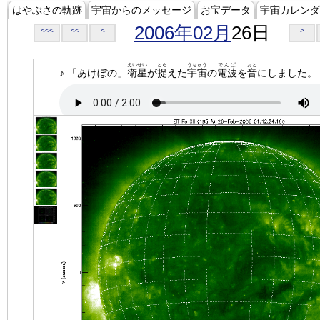
はやぶさの軌跡
宇宙からのメッセージ
お宝データ
宇宙カレンダ
2006年02月
26日
<<<
<<
<
>
えいせい
とら
うちゅう
でんぱ
おと
♪ 「あけぼの」
衛星
が
捉
えた
宇宙
の
電波
を
音
にしました。