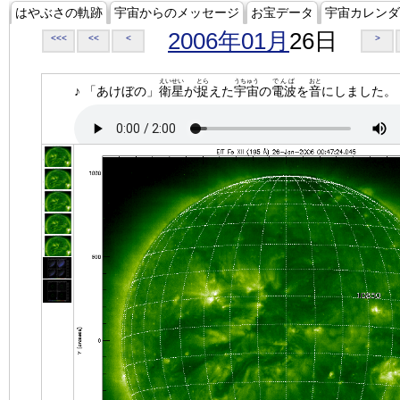
はやぶさの軌跡
宇宙からのメッセージ
お宝データ
宇宙カレンダ
2006年01月
26日
<<<
<<
<
>
えいせい
とら
うちゅう
でんぱ
おと
♪ 「あけぼの」
衛星
が
捉
えた
宇宙
の
電波
を
音
にしました。