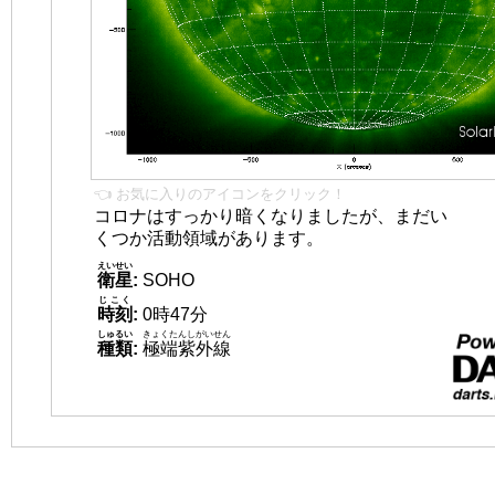
👈 お気に入りのアイコンをクリック！
コロナはすっかり暗くなりましたが、まだい
くつか活動領域があります。
えいせい
衛星
:
SOHO
じこく
時刻
:
0時47分
しゅるい
きょくたんしがいせん
種類
:
極端紫外線