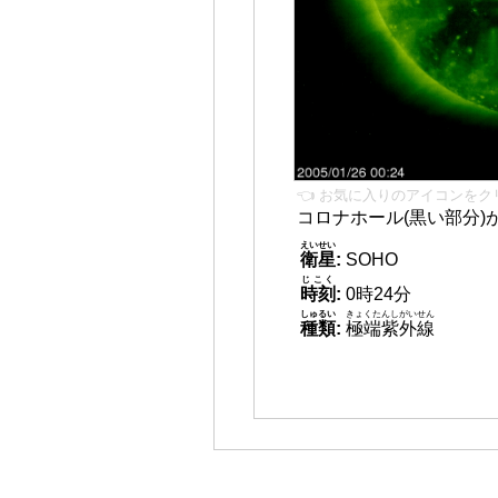
👈 お気に入りのアイコンをク
コロナホール(黒い部分)
えいせい
衛星
:
SOHO
じこく
時刻
:
0時24分
しゅるい
きょくたんしがいせん
種類
:
極端紫外線