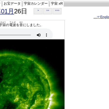
ジ
お宝データ
宇宙カレンダー
宇宙 xR
年01月
26日
>
>>
>>>
…☞Engli
うちゅう
でんぱ
おと
宇宙
の
電波
を
音
にしました。