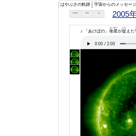
はやぶさの軌跡
宇宙からのメッセー
2005
<<<
<<
<
えいせい
とら
♪ 「あけぼの」
衛星
が
捉
えた