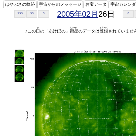
はやぶさの軌跡
宇宙からのメッセージ
お宝データ
宇宙カレンダ
2005年02月
26日
<<<
<<
<
>
ひ
えいせい
とうろく
♪この
日
の「あけぼの」
衛星
のデータは
登録
されていませ