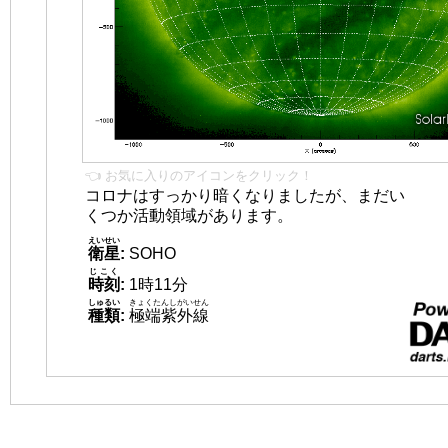
👈 お気に入りのアイコンをクリック！
コロナはすっかり暗くなりましたが、まだい
くつか活動領域があります。
えいせい
衛星
:
SOHO
じこく
時刻
:
1時11分
しゅるい
きょくたんしがいせん
種類
:
極端紫外線