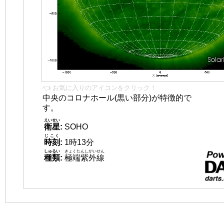
👈 お気に入りのアイコンをクリック！
中央のコロナホール(黒い部分)が特徴的で
す。
えいせい
衛星
:
SOHO
じこく
時刻
:
1時13分
しゅるい
きょくたんしがいせん
種類
:
極端紫外線