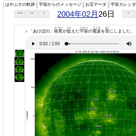
はやぶさの軌跡
宇宙からのメッセージ
お宝データ
宇宙カレンダ
2004年02月
26日
<<<
<<
<
>
えいせい
とら
うちゅう
でんぱ
おと
♪ 「あけぼの」
衛星
が
捉
えた
宇宙
の
電波
を
音
にしました。