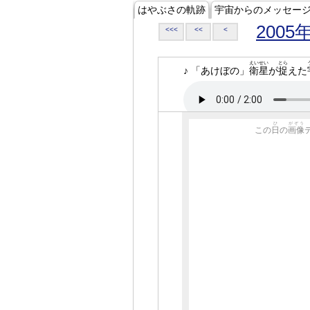
はやぶさの軌跡
宇宙からのメッセー
2005
<<<
<<
<
えいせい
とら
♪ 「あけぼの」
衛星
が
捉
えた
ひ
がぞう
この
日
の
画像