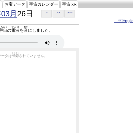
ジ
お宝データ
宇宙カレンダー
宇宙 xR
年03月
26日
>
>>
>>>
…☞Engli
うちゅう
でんぱ
おと
宇宙
の
電波
を
音
にしました。
とうろく
データは
登録
されていません。