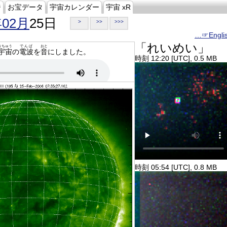
ジ
お宝データ
宇宙カレンダー
宇宙 xR
年02月
25日
>
>>
>>>
…☞Engli
「れいめい」
うちゅう
でんぱ
おと
宇宙
の
電波
を
音
にしました。
時刻 12:20 [UTC], 0.5 MB
時刻 05:54 [UTC], 0.8 MB