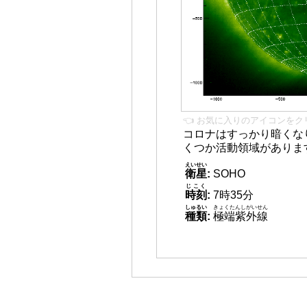
👈 お気に入りのアイコンをク
コロナはすっかり暗くな
くつか活動領域がありま
えいせい
衛星
:
SOHO
じこく
時刻
:
7時35分
しゅるい
きょくたんしがいせん
種類
:
極端紫外線