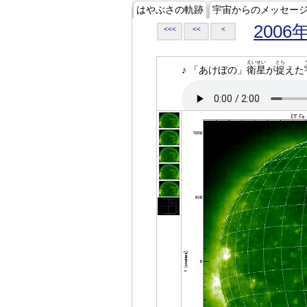
はやぶさの軌跡
宇宙からのメッセー
2006
<<<
<<
<
えいせい
とら
♪ 「あけぼの」
衛星
が
捉
えた