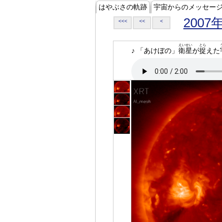
はやぶさの軌跡
宇宙からのメッセー
2007
<<<
<<
<
えいせい
とら
♪ 「あけぼの」
衛星
が
捉
えた