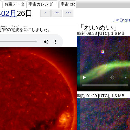
ジ
お宝データ
宇宙カレンダー
宇宙 xR
年02月
26日
>
>>
>>>
…☞Engli
「れいめい」
うちゅう
でんぱ
おと
宇宙
の
電波
を
音
にしました。
時刻 09:38 [UTC], 1.6 MB
時刻 01:29 [UTC], 1.6 MB