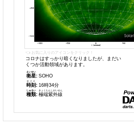
👈 お気に入りのアイコンをクリック！
コロナはすっかり暗くなりましたが、まだい
くつか活動領域があります。
えいせい
衛星
:
SOHO
じこく
時刻
:
16時34分
しゅるい
きょくたんしがいせん
種類
:
極端紫外線