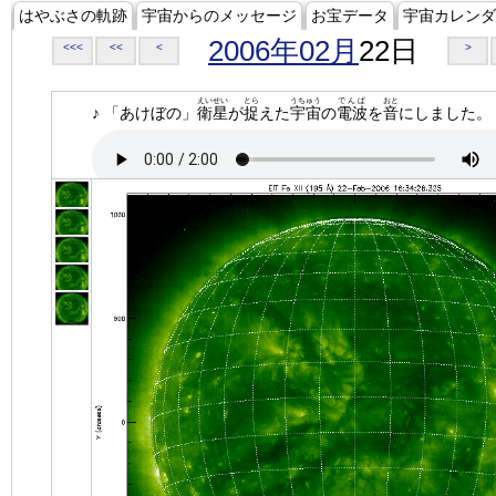
はやぶさの軌跡
宇宙からのメッセージ
お宝データ
宇宙カレンダ
2006年02月
22日
<<<
<<
<
>
えいせい
とら
うちゅう
でんぱ
おと
♪ 「あけぼの」
衛星
が
捉
えた
宇宙
の
電波
を
音
にしました。