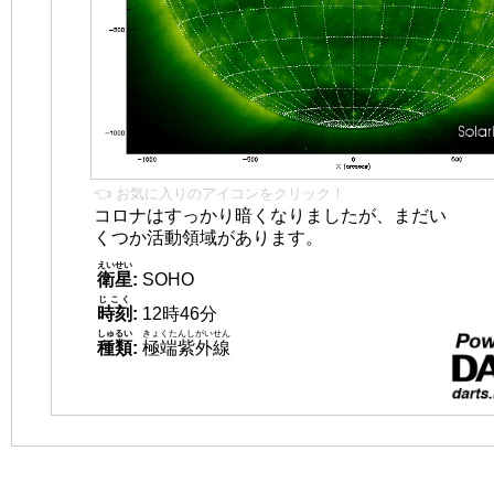
👈 お気に入りのアイコンをクリック！
コロナはすっかり暗くなりましたが、まだい
くつか活動領域があります。
えいせい
衛星
:
SOHO
じこく
時刻
:
12時46分
しゅるい
きょくたんしがいせん
種類
:
極端紫外線