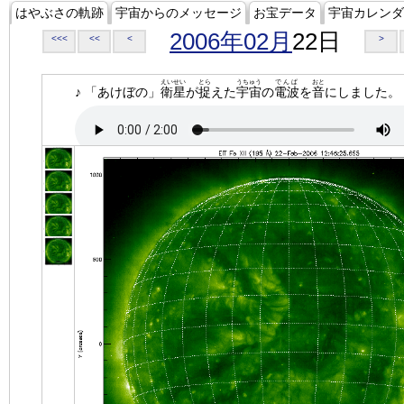
はやぶさの軌跡
宇宙からのメッセージ
お宝データ
宇宙カレンダ
2006年02月
22日
<<<
<<
<
>
えいせい
とら
うちゅう
でんぱ
おと
♪ 「あけぼの」
衛星
が
捉
えた
宇宙
の
電波
を
音
にしました。