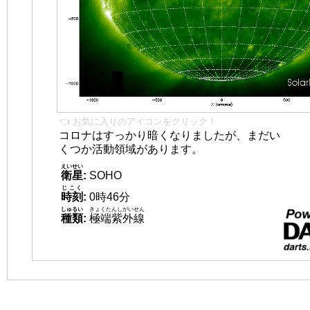
👈 お気に入りのアイコンをクリック！
コロナはすっかり暗くなりましたが、まだい
くつか活動領域があります。
えいせい
衛星
:
SOHO
じこく
時刻
:
0時46分
しゅるい
きょくたんしがいせん
種類
:
極端紫外線