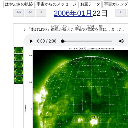
はやぶさの軌跡
宇宙からのメッセージ
お宝データ
宇宙カレンダ
2006年01月
22日
<<<
<<
<
>
えいせい
とら
うちゅう
でんぱ
おと
♪ 「あけぼの」
衛星
が
捉
えた
宇宙
の
電波
を
音
にしました。