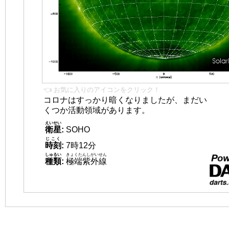
👈 お気に入りのアイコンをクリック！
コロナはすっかり暗くなりましたが、まだい
くつか活動領域があります。
えいせい
衛星
:
SOHO
じこく
時刻
:
7時12分
しゅるい
きょくたんしがいせん
種類
:
極端紫外線