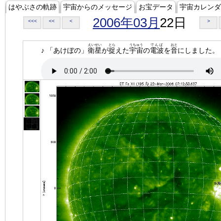
はやぶさの軌跡
宇宙からのメッセージ
お宝データ
宇宙カレンダ
2006年03月
22日
<<<
<<
<
>
えいせい
とら
うちゅう
でんぱ
おと
♪ 「あけぼの」
衛星
が
捉
えた
宇宙
の
電波
を
音
にしました。