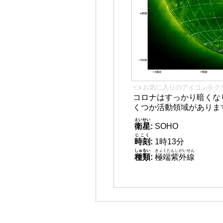
👈 お気に入りのアイコンをク
コロナはすっかり暗くな
くつか活動領域がありま
えいせい
衛星
:
SOHO
じこく
時刻
:
1時13分
しゅるい
きょくたんしがいせん
種類
:
極端紫外線