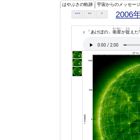
はやぶさの軌跡
宇宙からのメッセー
2006
<<<
<<
<
えいせい
とら
♪ 「あけぼの」
衛星
が
捉
えた