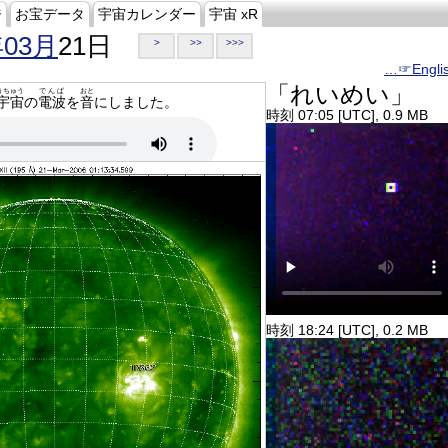
ジ
お宝データ
宇宙カレンダー
宇宙 xR
年03月
21日
>
>>
>>>
…☞Engli
「れいめい」
うちゅう
でんぱ
おと
宇宙
の
電波
を
音
にしました。
時刻 07:05 [UTC], 0.9 MB
時刻 18:24 [UTC], 0.2 MB