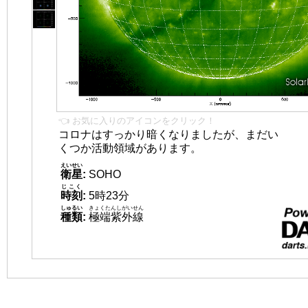
👈 お気に入りのアイコンをクリック！
コロナはすっかり暗くなりましたが、まだい
くつか活動領域があります。
えいせい
衛星
:
SOHO
じこく
時刻
:
5時23分
しゅるい
きょくたんしがいせん
種類
:
極端紫外線