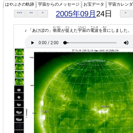
はやぶさの軌跡
宇宙からのメッセージ
お宝データ
宇宙カレンダ
2005年09月
24日
<<<
<<
<
>
えいせい
とら
うちゅう
でんぱ
おと
♪ 「あけぼの」
衛星
が
捉
えた
宇宙
の
電波
を
音
にしました。