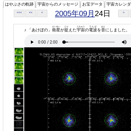
はやぶさの軌跡
宇宙からのメッセージ
お宝データ
宇宙カレンダ
2005年09月
24日
<<<
<<
<
>
えいせい
とら
うちゅう
でんぱ
おと
♪ 「あけぼの」
衛星
が
捉
えた
宇宙
の
電波
を
音
にしました。