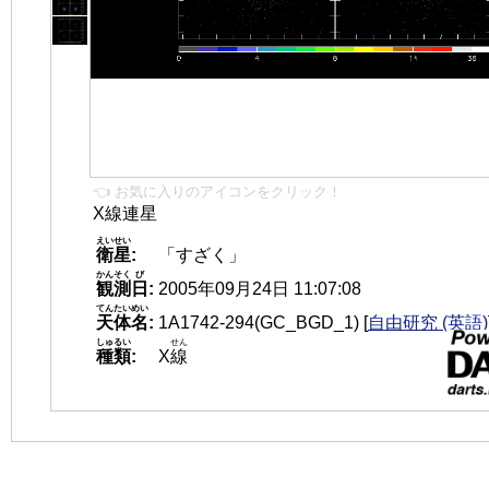
👈 お気に入りのアイコンをクリック！
X線連星
えいせい
衛星
:
「すざく」
かんそく
び
観測
日
:
2005年09月24日 11:07:08
てんたいめい
天体名
:
1A1742-294(GC_BGD_1)
[
自由研究 (英語)
しゅるい
せん
種類
:
X
線