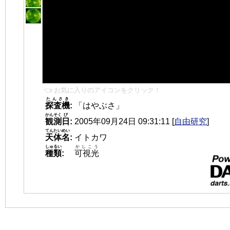
👈 お気に入りのアイコンをクリック！
たんさき
探査機
:
「はやぶさ」
かんそく
び
観測
日
:
2005年09月24日 09:31:11
[
自由研究
]
てんたいめい
天体名
:
イトカワ
しゅるい
かしこう
種類
:
可視光