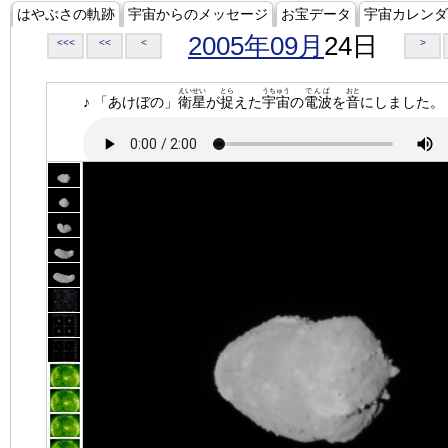
はやぶさの軌跡
宇宙からのメッセージ
お宝データ
宇宙カレンダ
2005年09月
24日
<<<
<<
<
>
えいせい
とら
うちゅう
でんぱ
おと
♪ 「あけぼの」
衛星
が
捉
えた
宇宙
の
電波
を
音
にしました。