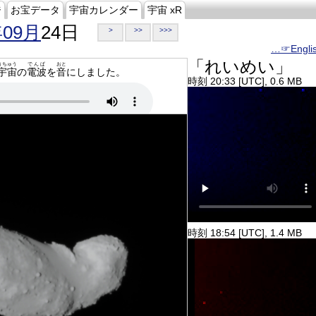
ジ
お宝データ
宇宙カレンダー
宇宙 xR
年09月
24日
>
>>
>>>
…☞Engli
「れいめい」
うちゅう
でんぱ
おと
宇宙
の
電波
を
音
にしました。
時刻 20:33 [UTC], 0.6 MB
時刻 18:54 [UTC], 1.4 MB