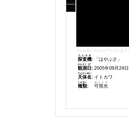
👈 お気に入りのアイコンをク
たんさき
探査機
:
「はやぶさ」
かんそく
び
観測
日
:
2005年09月24日 1
てんたいめい
天体名
:
イトカワ
しゅるい
かしこう
種類
:
可視光