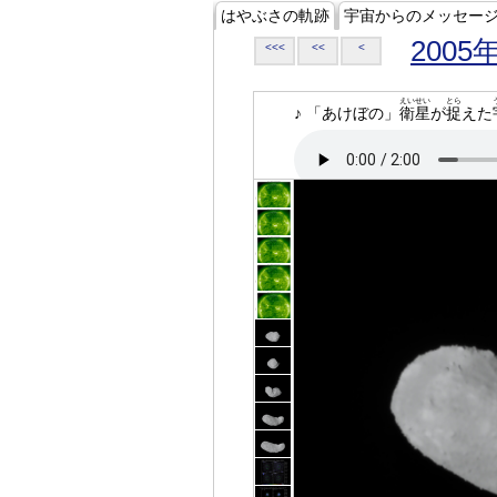
はやぶさの軌跡
宇宙からのメッセー
2005
<<<
<<
<
えいせい
とら
♪ 「あけぼの」
衛星
が
捉
えた