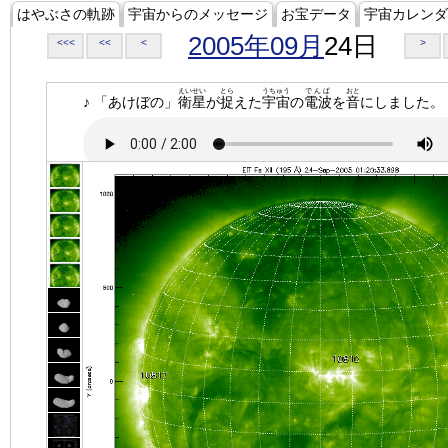
はやぶさの軌跡
宇宙からのメッセージ
お宝データ
宇宙カレンダ
2005年09月
24日
<<<
<<
<
>
えいせい
とら
うちゅう
でんぱ
おと
♪ 「あけぼの」
衛星
が
捉
えた
宇宙
の
電波
を
音
にしました。