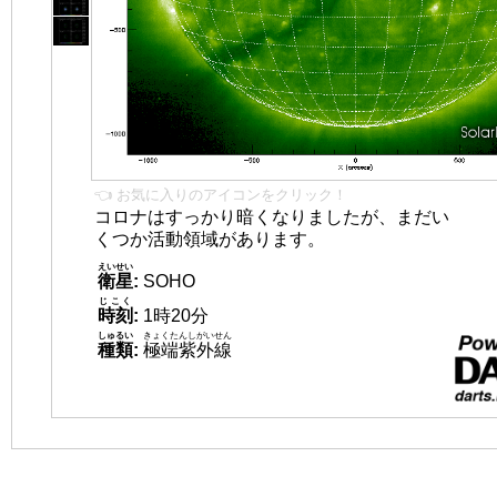
👈 お気に入りのアイコンをクリック！
コロナはすっかり暗くなりましたが、まだい
くつか活動領域があります。
えいせい
衛星
:
SOHO
じこく
時刻
:
1時20分
しゅるい
きょくたんしがいせん
種類
:
極端紫外線