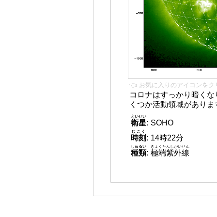
👈 お気に入りのアイコンをク
コロナはすっかり暗くな
くつか活動領域がありま
えいせい
衛星
:
SOHO
じこく
時刻
:
14時22分
しゅるい
きょくたんしがいせん
種類
:
極端紫外線