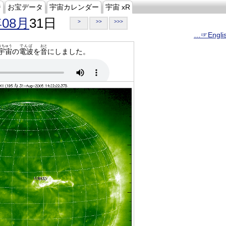
ジ
お宝データ
宇宙カレンダー
宇宙 xR
年08月
31日
>
>>
>>>
…☞Engli
うちゅう
でんぱ
おと
宇宙
の
電波
を
音
にしました。