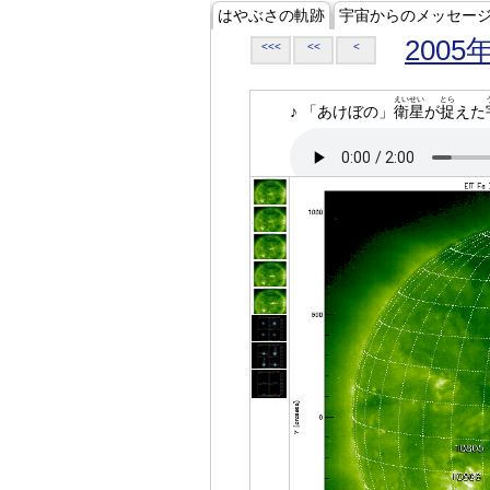
はやぶさの軌跡
宇宙からのメッセー
2005
<<<
<<
<
えいせい
とら
♪ 「あけぼの」
衛星
が
捉
えた