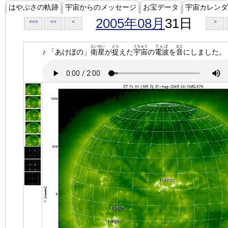
はやぶさの軌跡
宇宙からのメッセージ
お宝データ
宇宙カレンダ
2005年08月
31日
<<<
<<
<
>
えいせい
とら
うちゅう
でんぱ
おと
♪ 「あけぼの」
衛星
が
捉
えた
宇宙
の
電波
を
音
にしました。