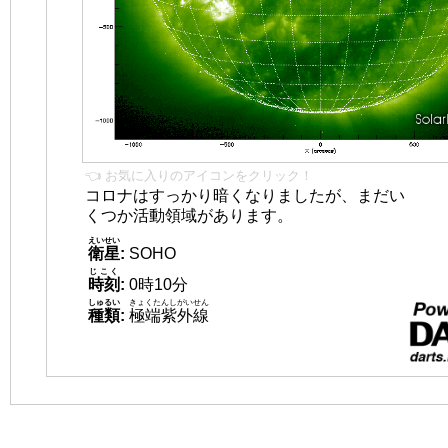
👈 お気に入りのアイコンをクリック！
コロナはすっかり暗くなりましたが、まだい
くつか活動領域があります。
えいせい
衛星
:
SOHO
じこく
時刻
:
0時10分
しゅるい
きょくたんしがいせん
種類
:
極端紫外線