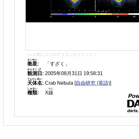
👈 お気に入りのアイコンをクリック！
えいせい
衛星
:
「すざく」
かんそく
び
観測
日
:
2005年08月31日 19:58:31
てんたいめい
天体名
:
Crab Nebula
[
自由研究 (英語)
]
しゅるい
せん
種類
:
X
線