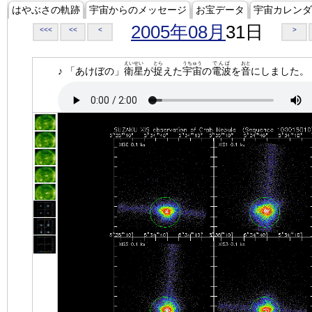
はやぶさの軌跡
宇宙からのメッセージ
お宝データ
宇宙カレンダ
2005年08月
31日
<<<
<<
<
>
えいせい
とら
うちゅう
でんぱ
おと
♪ 「あけぼの」
衛星
が
捉
えた
宇宙
の
電波
を
音
にしました。