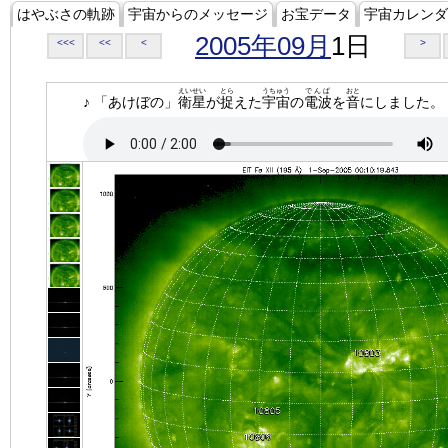
はやぶさの軌跡
宇宙からのメッセージ
お宝データ
宇宙カレンダ
2005年09月
1日
<<<
<<
<
>
えいせい
とら
うちゅう
でんぱ
おと
♪ 「あけぼの」
衛星
が
捉
えた
宇宙
の
電波
を
音
にしました。