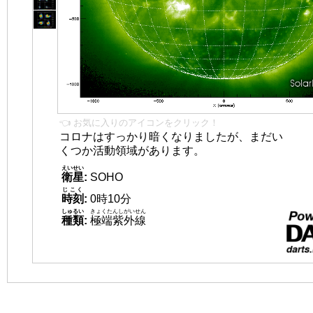
👈 お気に入りのアイコンをクリック！
コロナはすっかり暗くなりましたが、まだい
くつか活動領域があります。
えいせい
衛星
:
SOHO
じこく
時刻
:
0時10分
しゅるい
きょくたんしがいせん
種類
:
極端紫外線