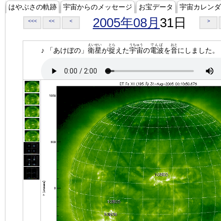
はやぶさの軌跡
宇宙からのメッセージ
お宝データ
宇宙カレンダ
2005年08月
31日
<<<
<<
<
>
えいせい
とら
うちゅう
でんぱ
おと
♪ 「あけぼの」
衛星
が
捉
えた
宇宙
の
電波
を
音
にしました。