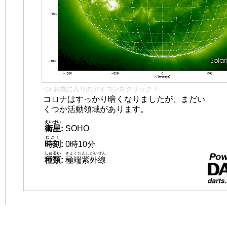
👈 お気に入りのアイコンをクリック！
コロナはすっかり暗くなりましたが、まだい
くつか活動領域があります。
えいせい
衛星
:
SOHO
じこく
時刻
:
0時10分
しゅるい
きょくたんしがいせん
種類
:
極端紫外線