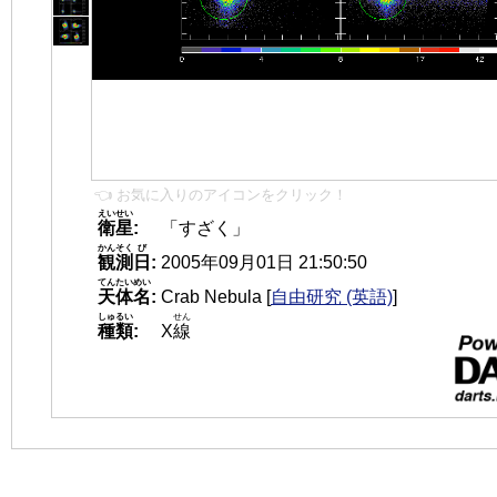
👈 お気に入りのアイコンをクリック！
えいせい
衛星
:
「すざく」
かんそく
び
観測
日
:
2005年09月01日 21:50:50
てんたいめい
天体名
:
Crab Nebula
[
自由研究 (英語)
]
しゅるい
せん
種類
:
X
線