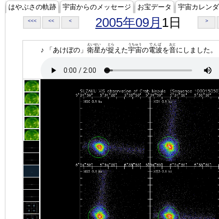
はやぶさの軌跡
宇宙からのメッセージ
お宝データ
宇宙カレンダ
2005年09月
1日
<<<
<<
<
>
えいせい
とら
うちゅう
でんぱ
おと
♪ 「あけぼの」
衛星
が
捉
えた
宇宙
の
電波
を
音
にしました。