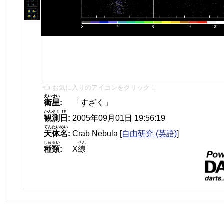
👈 お気に入りのアイコンをクリック！
えいせい
衛星
:
「すざく」
かんそく
び
観測
日
:
2005年09月01日 19:56:19
てんたいめい
天体名
:
Crab Nebula
[
自由研究 (英語)
]
しゅるい
せん
種類
:
X
線