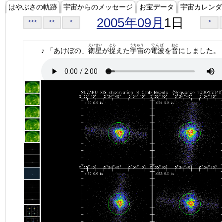
はやぶさの軌跡
宇宙からのメッセージ
お宝データ
宇宙カレンダ
2005年09月
1日
<<<
<<
<
>
えいせい
とら
うちゅう
でんぱ
おと
♪ 「あけぼの」
衛星
が
捉
えた
宇宙
の
電波
を
音
にしました。