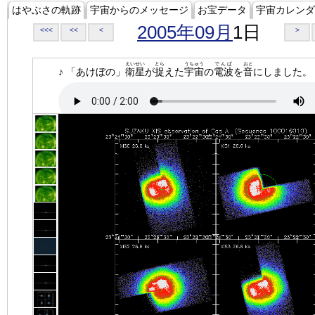
はやぶさの軌跡
宇宙からのメッセージ
お宝データ
宇宙カレンダ
2005年09月
1日
<<<
<<
<
>
えいせい
とら
うちゅう
でんぱ
おと
♪ 「あけぼの」
衛星
が
捉
えた
宇宙
の
電波
を
音
にしました。