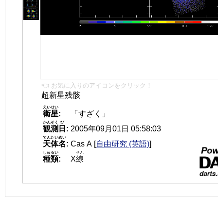
👈 お気に入りのアイコンをクリック！
超新星残骸
えいせい
衛星
:
「すざく」
かんそく
び
観測
日
:
2005年09月01日 05:58:03
てんたいめい
天体名
:
Cas A
[
自由研究 (英語)
]
しゅるい
せん
種類
:
X
線